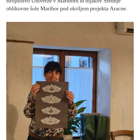
strojništvo Univerze v Mariboru in dijakov Srednje
oblikovne šole Maribor pod okriljem projekta Aracne.