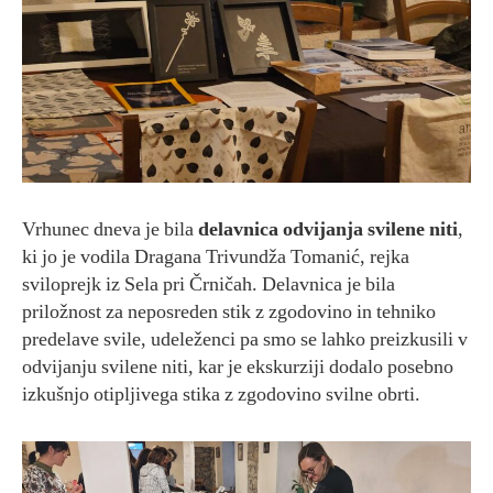
Vrhunec dneva je bila
delavnica odvijanja svilene niti
,
ki jo je vodila Dragana Trivundža Tomanić, rejka
sviloprejk iz Sela pri Črničah. Delavnica je bila
priložnost za neposreden stik z zgodovino in tehniko
predelave svile, udeleženci pa smo se lahko preizkusili v
odvijanju svilene niti, kar je ekskurziji dodalo posebno
izkušnjo otipljivega stika z zgodovino svilne obrti.