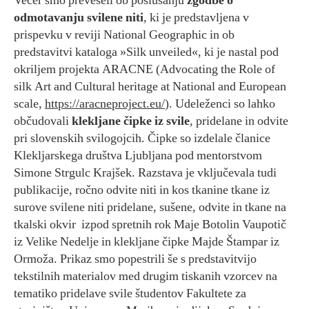
Večer smo preveseli ob poslušanju
zgodbe o
odmotavanju svilene niti
, ki je predstavljena v
prispevku v reviji National Geographic in ob
predstavitvi kataloga »Silk unveiled«, ki je nastal pod
okriljem projekta ARACNE (Advocating the Role of
silk Art and Cultural heritage at National and European
scale,
https://aracneproject.eu/
). Udeleženci so lahko
občudovali
klekljane čipke iz svile
, pridelane in odvite
pri slovenskih svilogojcih. Čipke so izdelale članice
Klekljarskega društva Ljubljana pod mentorstvom
Simone Strgulc Krajšek. Razstava je vključevala tudi
publikacije, ročno odvite niti in kos tkanine tkane iz
surove svilene niti pridelane, sušene, odvite in tkane na
tkalski okvir izpod spretnih rok Maje Botolin Vaupotič
iz Velike Nedelje in klekljane čipke Majde Štampar iz
Ormoža. Prikaz smo popestrili še s predstavitvijo
tekstilnih materialov med drugim tiskanih vzorcev na
tematiko pridelave svile študentov Fakultete za