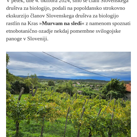
V petek, dne 4. oktobra 2024, smo se člani Slovenskega
društva za biologijo, podali na popoldansko strokovno
ekskurzijo članov Slovenskega društva za biologijo
rastlin na Kras »
Murvam na sledi
« z namenom spoznati
etnobotanično ozadje nekdaj pomembne svilogojske
panoge v Sloveniji.