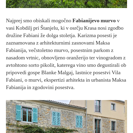
Najprej smo obiskali mogočno
Fabianijevo murvo
v
vasi Kobdilj pri Štanjelu, ki v osrčju Krasa nosi zgodbo
družine Fabiani že dolga stoletja. Karizma posesti je
zaznamovana z arhitekturnimi zasnovami Maksa
Fabianija, večstoletno murvo, posestnim parkom z
nasadom vrtnic, obnovljeno oranžerijo ter vinogradom z
avtohtono sorto pikolit, katerega vino smo degustirali ob
pripovedi gospe Blanke Malgaj, lastnice posestvi Vila
Fabiani, o murvi, ekspertizi arhitekta in urbanista Maksa
Fabianija in zgodovini posestva.