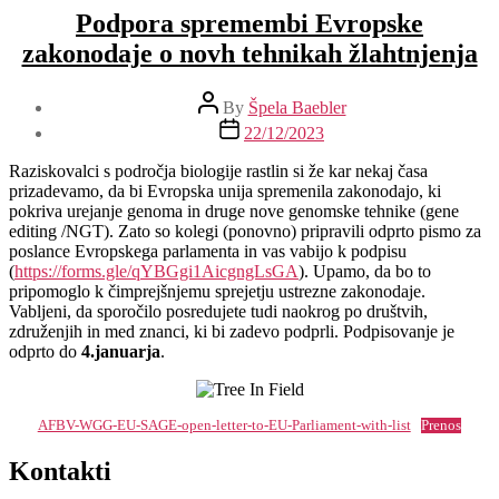
Podpora spremembi Evropske
zakonodaje o novh tehnikah žlahtnjenja
Post
By
Špela Baebler
author
Post
22/12/2023
date
Raziskovalci s področja biologije rastlin si že kar nekaj časa
prizadevamo, da bi Evropska unija spremenila zakonodajo, ki
pokriva urejanje genoma in druge nove genomske tehnike (gene
editing /NGT). Zato so kolegi (ponovno) pripravili odprto pismo za
poslance Evropskega parlamenta in vas vabijo k podpisu
(
https://forms.gle/qYBGgi1AicgngLsGA
). Upamo, da bo to
pripomoglo k čimprejšnjemu sprejetju ustrezne zakonodaje.
Vabljeni, da sporočilo posredujete tudi naokrog po društvih,
združenjih in med znanci, ki bi zadevo podprli. Podpisovanje je
odprto do
4.januarja
.
AFBV-WGG-EU-SAGE-open-letter-to-EU-Parliament-with-list
Prenos
Kontakti