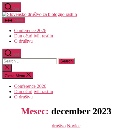
Skip
Išči
to
Slovensko
the
društvo
content
Menu
za
biologijo
Conference 2026
rastlin
Dan očarljivih rastlin
O društvu
Išči
Search
for:
Close
search
Close Menu
Conference 2026
Dan očarljivih rastlin
O društvu
Mesec:
december 2023
Categories
društvo
Novice